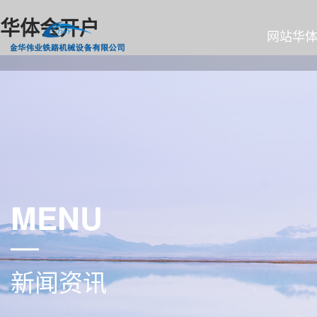
华体会开户
网站华
MENU
新闻资讯