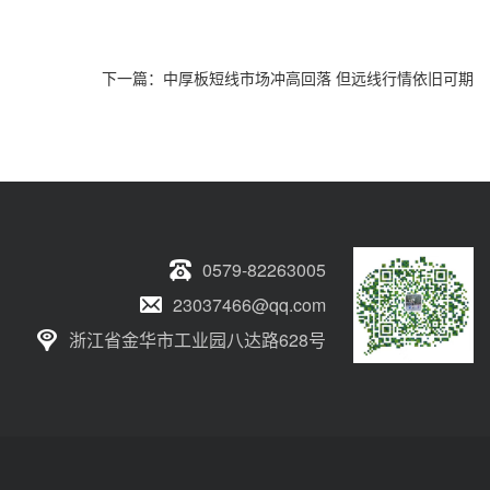
下一篇：
中厚板短线市场冲高回落 但远线行情依旧可期
0579-82263005
23037466@qq.com
浙江省金华市工业园八达路628号