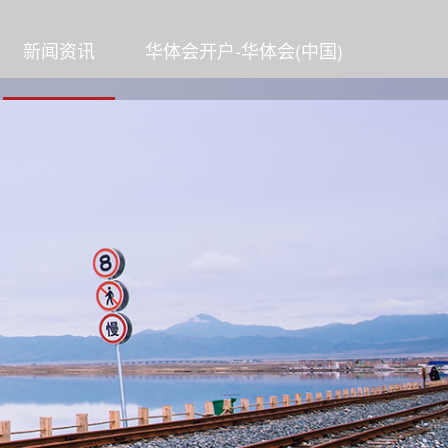
新闻资讯
华体会开户-华体会(中国)