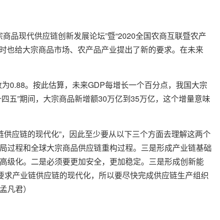
宗商品现代供应链创新发展论坛”暨“
2020
全国农商互联暨农产
同时也给大宗商品市场、农产品产业提出了新的要求。在未来
数为
0.88
。按此估算，未来
GDP
每增长一个百分点，我国大宗
十四五”期间，大宗商品新增额
30
万亿到
35
万亿，这个增量意味
链供应链的现代化”
，因此
至少要从以下三个方面去理解这两个
局过程和全球大宗商品供应链重构过程。三是形成产业链基础
高级化。二是必须要更加安全，更加稳定。三是形成创新能
划要求产业链供应链的现代化，所以要尽快完成供应链生产组织
孟凡君）