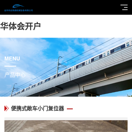
华体会开户
MENU
产品中心
便携式敞车小门复位器