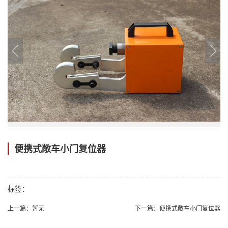
便携式敞车小门复位器
标签：
上一篇：
暂无
下一篇：
便携式敞车小门复位器