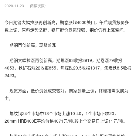
2020-11-23
阅读次数：
今日期钢大幅拉涨再创新高，期卷涨超4000关口，午后现货报价多
数上调，原料走势坚挺，钢厂挺价意愿较强，钢价仍有上涨空间。
期钢再创新高，现货普涨
期钢大幅拉涨再创新高，期螺涨83收报3919，期卷涨79收报
4053，铁矿石涨22收报855，焦煤跌29.5收报1317，焦炭跌8.5收报
2423。
现货方面，低价资源成交较好，商家到量上调，终端按需采购为
主。
螺纹钢24个市场中13个市场上涨10-40，1个市场下跌20，
20mm HRB400E平均价格4071元/吨,较上个交易日上调11元/吨。
热卷24个市场中19个市场上涨10-50，4.75 热轧板卷平均价格