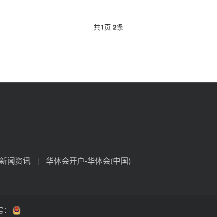
共
1
页
2
条
新闻资讯
|
华体会开户-华体会(中国)
案号：