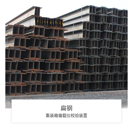
扁钢
集装箱偏载仪校验装置