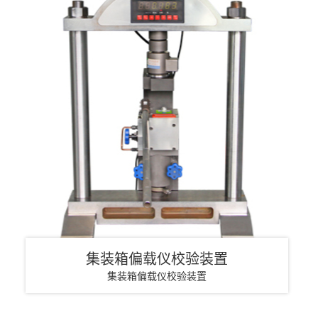
集装箱偏载仪校验装置
集装箱偏载仪校验装置