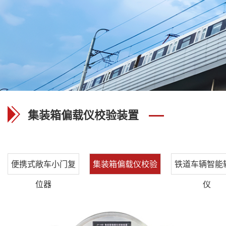
集装箱偏载仪校验装置
便携式敞车小门复
集装箱偏载仪校验
铁道车辆智能
位器
装置
仪