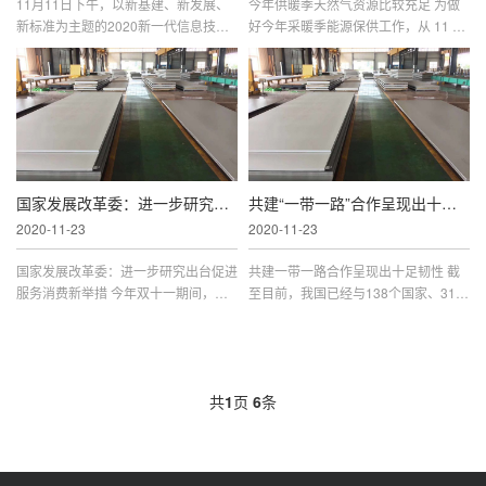
11月11日下午，以新基建、新发展、
今年供暖季天然气资源比较充足 为做
新标准为主题的2020新一代信息技术
好今年采暖季能源保供工作，从 11 月
产业标准化论坛在深圳成功举办。作为
1 日起，国家发展改革委会同各地区、
第二十二届中国国际高新技术成果交易
有关部门和主要保供企业，启动了冬季
会首日重磅活动，论坛聚焦产业政策
保供日调度机制，针对今冬以来
国家发展改革委：进一步研究出台促进服务消费
共建“一带一路”合作呈现出十足韧性
2020-11-23
2020-11-23
国家发展改革委：进一步研究出台促进
共建一带一路合作呈现出十足韧性 截
服务消费新举措 今年双十一期间，一
至目前，我国已经与138个国家、31个
些互联网平台企业联合上百万家线下门
国际组织签署201份共建一带一路合作
店资源，提供线上线下同价同质量服
文件，各方面工作取得积极进展。一是
务；同时，积极推动线下服务向数
助力稳定外贸外资基本盘。二是重大
共
1
页
6
条